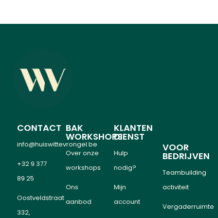
CONTACT
BAK
KLANTEN
WORKSHOPS
DIENST
info@huiswittevrongel.be
VOOR
Over onze
Hulp
BEDRIJVEN
+32 9 377
workshops
nodig?
Teambuilding
89 25
Ons
Mijn
activiteit
Oostveldstraat
aanbod
account
Vergaderruimte
332,