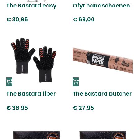
The Bastard easy
Ofyr handschoenen
grid lifter
€
69,00
€
30,95
The Bastard fiber
The Bastard butcher
thermo gloves
paper
€
36,95
€
27,95