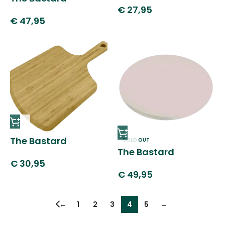
€
27,95
pizzaschep RVS
€
47,95
The Bastard
SOLD OUT
The Bastard
pizzaschep bamboe
€
30,95
pizzasteen
€
49,95
←
1
2
3
4
5
→