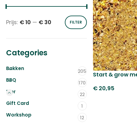
Prijs:
€ 10
—
€ 30
FILTER
Categories
Bakken
205
Start & grow m
BBQ
170
€
20,95
Dier
22
Gift Card
1
Workshop
12