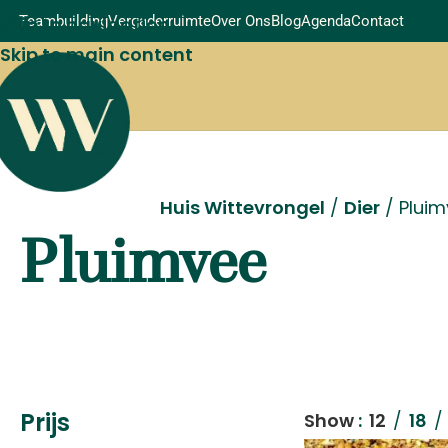
Skip to navigation
Teambuilding
Vergaderruimte
Over Ons
Blog
Agenda
Contact
Skip to main content
Huis Wittevrongel
/
Dier
/
Plui
Pluimvee
Prijs
Show
12
18