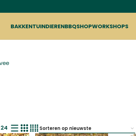
BAKKEN
TUIN
DIEREN
BBQ
SHOP
WORKSHOPS
mvee
24