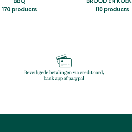
BBQ
BROOD EN KOEK
170 products
110 products
Beveiligede betalingen via credit card,
bank app of paaypal