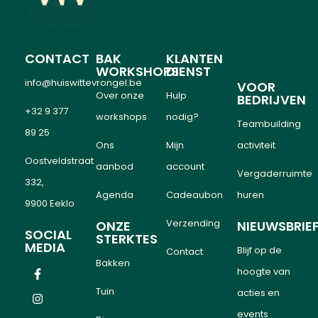
CONTACT
BAK
KLANTEN
WORKSHOPS
DIENST
info@huiswittevrongel.be
VOOR
Over onze
Hulp
BEDRIJVEN
+32 9 377
workshops
nodig?
Teambuilding
89 25
Ons
Mijn
activiteit
Oostveldstraat
aanbod
account
Vergaderruimte
332,
Agenda
Cadeaubon
huren
9900 Eeklo
Verzending
ONZE
NIEUWSBRIE
SOCIAL
STERKTES
MEDIA
Blijf op de
Contact
Bakken
hoogte van
Tuin
acties en
events