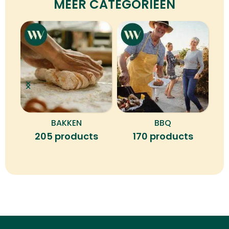
MEER CATEGORIEËN
BAKKEN
BBQ
B
205 products
170 products