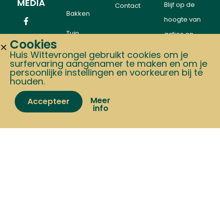
MEDIA
Blijf op de
Contact
Bakken
hoogte van
Tuin
acties en
Cookies
events
Dieren
Huis Wittevrongel gebruikt cookies om je
surfervaring aangenamer te maken en om je
persoonlijke instellingen en voorkeuren bij te
BBQ
houden.
Zomerverlof van
15 t.e.m. 24 augustus:
MERKEN
tijdens deze periode versturen we geen
Meer
Accepteer
info
pakketten. Bestellen kan, verzending volgt
Ofyr
VOOR
vanaf 25 augustus.
Home
Shop
Cart
My account
HONDEN
Gozney
EN
KATTEN
The Bastard