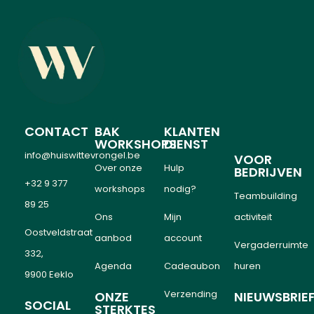
CONTACT
BAK
KLANTEN
WORKSHOPS
DIENST
info@huiswittevrongel.be
VOOR
Over onze
Hulp
BEDRIJVEN
+32 9 377
workshops
nodig?
Teambuilding
89 25
Ons
Mijn
activiteit
Oostveldstraat
aanbod
account
Vergaderruimte
332,
Agenda
Cadeaubon
huren
9900 Eeklo
Verzending
ONZE
NIEUWSBRIE
SOCIAL
STERKTES