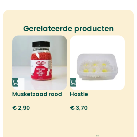
Gerelateerde producten
Musketzaad rood
Hostie
margrietbloem
€
2,90
€
3,70