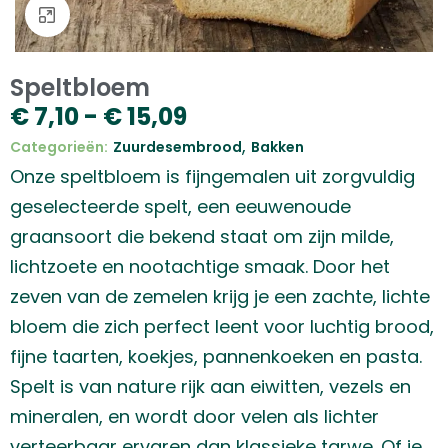
Klik om te vergroten
Speltbloem
€
7,10
-
€
15,09
,
Categorieën:
Zuurdesembrood
Bakken
Onze speltbloem is fijngemalen uit zorgvuldig
geselecteerde spelt, een eeuwenoude
graansoort die bekend staat om zijn milde,
lichtzoete en nootachtige smaak. Door het
zeven van de zemelen krijg je een zachte, lichte
bloem die zich perfect leent voor luchtig brood,
fijne taarten, koekjes, pannenkoeken en pasta.
Spelt is van nature rijk aan eiwitten, vezels en
mineralen, en wordt door velen als lichter
verteerbaar ervaren dan klassieke tarwe. Of je