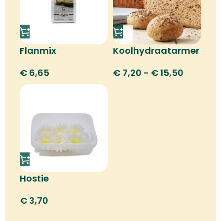
Flanmix
Koolhydraatarmer
€
6,65
€
7,20
-
€
15,50
Hostie
margrietbloem
€
3,70