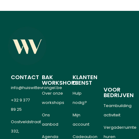
CONTACT
BAK
KLANTEN
WORKSHOPS
DIENST
info@huiswittevrongel.be
VOOR
Over onze
Hulp
BEDRIJVEN
+32 9 377
workshops
nodig?
Teambuilding
89 25
Ons
Mijn
activiteit
Oostveldstraat
aanbod
account
Vergaderruimte
332,
Agenda
Cadeaubon
huren