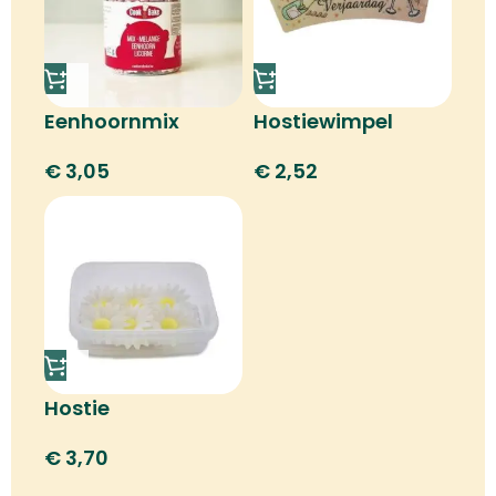
Eenhoornmix
Hostiewimpel
gelukkige
€
3,05
€
2,52
verjaardag
Hostie
margrietbloem
€
3,70