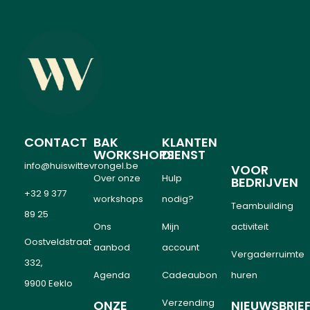
CONTACT
BAK
KLANTEN
WORKSHOPS
DIENST
info@huiswittevrongel.be
VOOR
Over onze
Hulp
BEDRIJVEN
+32 9 377
workshops
nodig?
Teambuilding
89 25
Ons
Mijn
activiteit
Oostveldstraat
aanbod
account
Vergaderruimte
332,
Agenda
Cadeaubon
huren
9900 Eeklo
Verzending
ONZE
NIEUWSBRIE