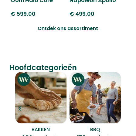
Ooni Halo Core
Napoleon Apollo
Na
Spiraalkneder
Water Smoker 57
57
€
599,00
€
499,00
€
cm
Ontdek ons assortiment
Hoofdcategorieën
BAKKEN
BBQ