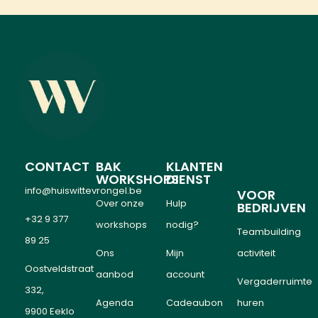
CONTACT
BAK
KLANTEN
WORKSHOPS
DIENST
info@huiswittevrongel.be
VOOR
Over onze
Hulp
BEDRIJVEN
+32 9 377
workshops
nodig?
Teambuilding
89 25
Ons
Mijn
activiteit
Oostveldstraat
aanbod
account
Vergaderruimte
332,
Agenda
Cadeaubon
huren
9900 Eeklo