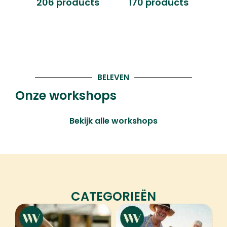
206 products
170 products
2
BELEVEN
Onze workshops
Bekijk alle workshops
CATEGORIEËN