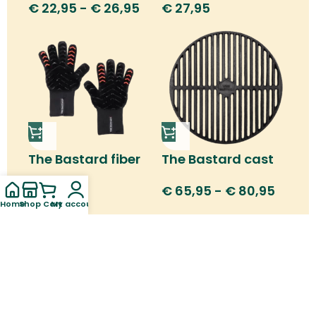
€
22,95
-
€
26,95
€
27,95
The Bastard fiber
The Bastard cast
thermo gloves
iron grid
€
36,95
€
65,95
-
€
80,95
Home
Shop
Cart
My account
MEER CATEGORIEËN