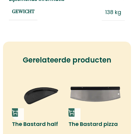
138 kg
GEWICHT
Gerelateerde producten
The Bastard half
The Bastard pizza
moon drip pan
cutter