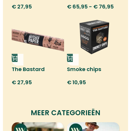
cutter
oven
€
27,95
€
65,95
-
€
76,95
The Bastard
Smoke chips
butcher paper
Hickory
€
27,95
€
10,95
MEER CATEGORIEËN