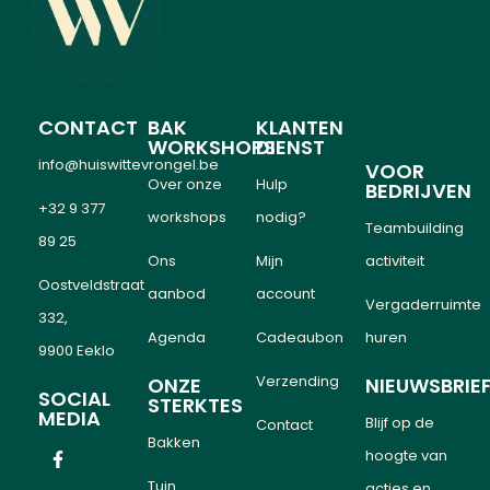
CONTACT
BAK
KLANTEN
WORKSHOPS
DIENST
info@huiswittevrongel.be
VOOR
Over onze
Hulp
BEDRIJVEN
+32 9 377
workshops
nodig?
Teambuilding
89 25
Ons
Mijn
activiteit
Oostveldstraat
aanbod
account
Vergaderruimte
332,
Agenda
Cadeaubon
huren
9900 Eeklo
Verzending
ONZE
NIEUWSBRIE
SOCIAL
STERKTES
MEDIA
Blijf op de
Contact
Bakken
hoogte van
Tuin
acties en