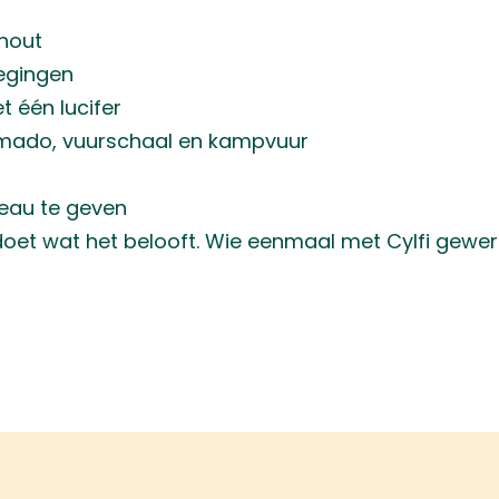
 hout
egingen
t één lucifer
amado, vuurschaal en kampvuur
eau te geven
doet wat het belooft. Wie eenmaal met Cylfi gewerk