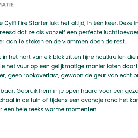
MATIE
lfi Fire Starter lukt het altijd, in één keer. Deze 
freesd dat ze als vanzelf een perfecte luchttoevo
ifer aan te steken en de vlammen doen de rest.
 in het hart van elk blok zitten fijne houtkrullen 
ie het vuur op een gelijkmatige manier laten doo
r, geen rookoverlast, gewoon de geur van echt b
zetbaar. Gebruik hem in je open haard voor een geze
haal in de tuin of tijdens een avondje rond het k
r een hele reeks warme momenten.