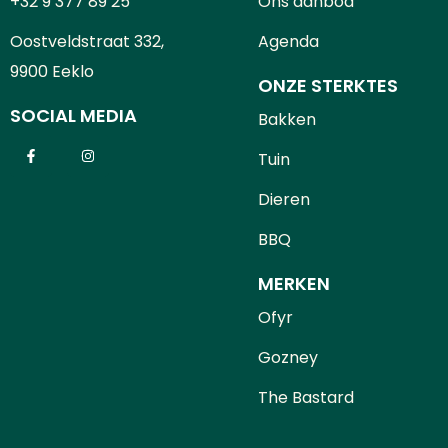
+32 9 377 89 25
Ons aanbod
Oostveldstraat 332,
Agenda
9900 Eeklo
ONZE STERKTES
SOCIAL MEDIA
Bakken
Tuin
Dieren
BBQ
MERKEN
Ofyr
Gozney
The Bastard