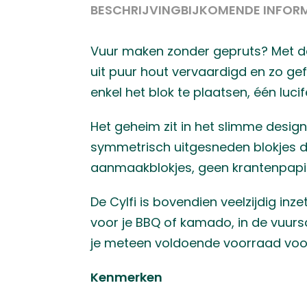
BESCHRIJVING
BIJKOMENDE INFOR
Vuur maken zonder gepruts? Met de Cy
uit puur hout vervaardigd en zo ge
enkel het blok te plaatsen, één luc
Het geheim zit in het slimme design:
symmetrisch uitgesneden blokjes d
aanmaakblokjes, geen krantenpapie
De Cylfi is bovendien veelzijdig in
voor je BBQ of kamado, in de vuursc
je meteen voldoende voorraad voo
Kenmerken