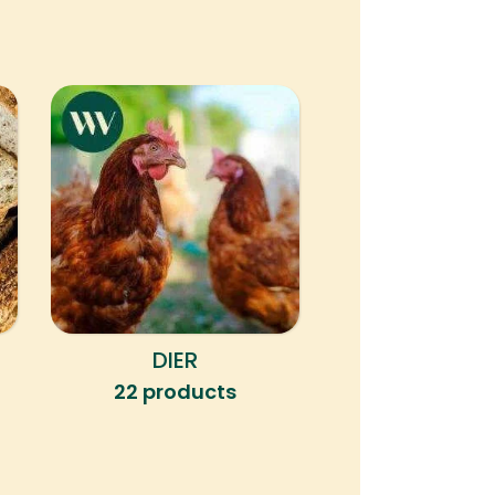
DIER
KLEINE HERK
22 products
4 produc