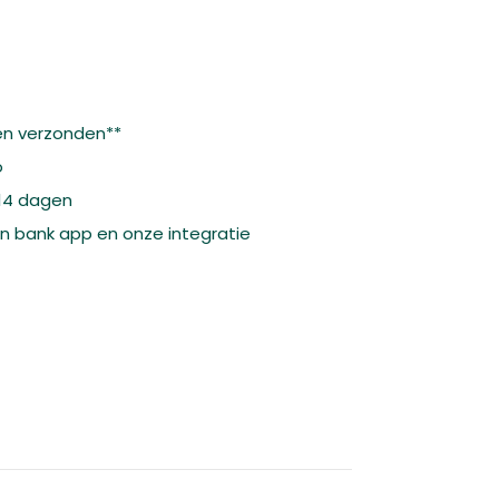
n verzonden**
o
 14 dagen
gen bank app en onze integratie