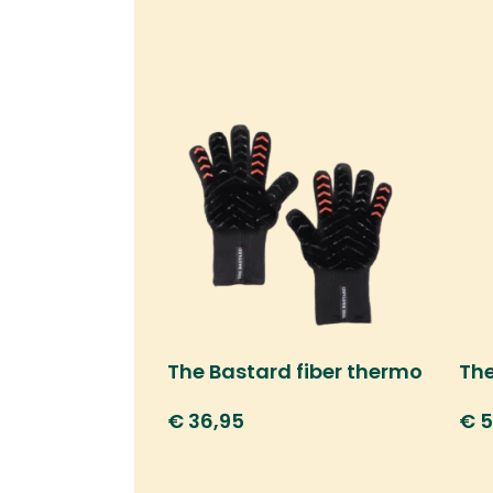
The Bastard fiber thermo
The
gloves
moo
€
36,95
€
5