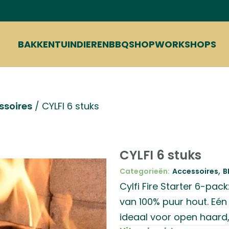
BAKKEN
TUIN
DIEREN
BBQ
SHOP
WORKSHOPS
ssoires
/
CYLFI 6 stuks
CYLFI 6 stuks
,
Categorieën:
Accessoires
B
Cylfi Fire Starter 6-pa
van 100% puur hout. Eén l
ideaal voor open haard