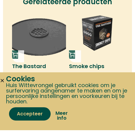
Gerelateerde producten
The Bastard
Smoke chips
plancha ring L
Hickory
Cookies
€
148,95
€
10,95
Huis Wittevrongel gebruikt cookies om je
surfervaring aangenamer te maken en om je
persoonlijke instellingen en voorkeuren bij te
houden.
Meer
Accepteer
info
Home
Shop
Cart
My account