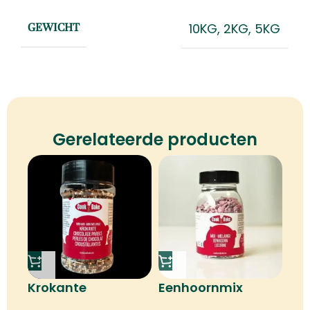
10KG
,
2KG
,
5KG
GEWICHT
Gerelateerde producten
Krokante
Eenhoornmix
chocoladeparels