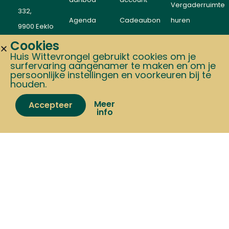
Vergaderruimte
332,
Agenda
Cadeaubon
huren
9900 Eeklo
Verzending
ONZE
NIEUWSBRIE
Cookies
SOCIAL
STERKTES
Huis Wittevrongel gebruikt cookies om je
MEDIA
Blijf op de
Contact
surfervaring aangenamer te maken en om je
Bakken
persoonlijke instellingen en voorkeuren bij te
hoogte van
houden.
Tuin
acties en
Zomerverlof van
15 t.e.m. 24 augustus:
tijdens deze periode versturen we geen
Meer
Accepteer
events
Dieren
info
pakketten. Bestellen kan, verzending volgt
vanaf 25 augustus.
Home
Shop
Cart
My account
BBQ
MERKEN
Ofyr
VOOR
HONDEN
Gozney
EN
KATTEN
The Bastard