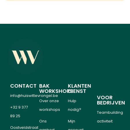
CONTACT
BAK
KLANTEN
WORKSHOPS
DIENST
info@huiswittevrongel.be
VOOR
Over onze
Hulp
BEDRIJVEN
+32 9 377
workshops
nodig?
Teambuilding
89 25
Ons
Mijn
activiteit
Oostveldstraat
aanbod
account