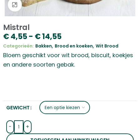
Klik om te vergroten
Mistral
€
4,55
-
€
14,55
,
,
Categorieën:
Bakken
Brood en koeken
Wit Brood
Bloem geschikt voor wit brood, biscuit, koekjes
en andere soorten gebak.
GEWICHT
-
+