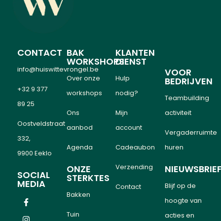
CONTACT
BAK
KLANTEN
WORKSHOPS
DIENST
info@huiswittevrongel.be
VOOR
Over onze
Hulp
BEDRIJVEN
+32 9 377
workshops
nodig?
Teambuilding
89 25
Ons
Mijn
activiteit
Oostveldstraat
aanbod
account
Vergaderruimte
332,
Agenda
Cadeaubon
huren
9900 Eeklo
Verzending
ONZE
NIEUWSBRIE
SOCIAL
STERKTES
MEDIA
Blijf op de
Contact
Bakken
hoogte van
Tuin
acties en