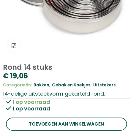
Klik om te vergroten
Rond 14 stuks
€
19,06
,
,
Categorieën:
Bakken
Gebak en Koekjes
Uitstekers
14-delige uitsteekvorm gekarteld rond.
1 op voorraad
1 op voorraad
TOEVOEGEN AAN WINKELWAGEN