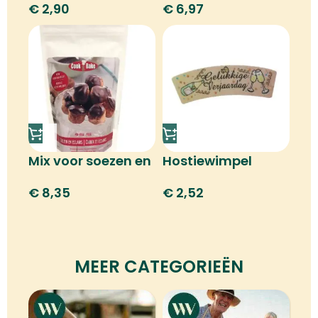
€
2,90
€
6,97
Mix voor soezen en
Hostiewimpel
e-clairs
gelukkige
€
8,35
€
2,52
verjaardag
MEER CATEGORIEËN