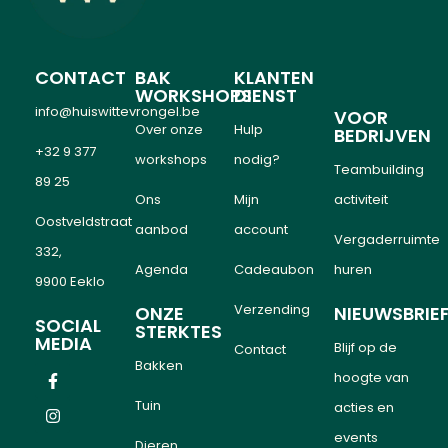
CONTACT
BAK
KLANTEN
WORKSHOPS
DIENST
info@huiswittevrongel.be
VOOR
Over onze
Hulp
BEDRIJVEN
+32 9 377
workshops
nodig?
Teambuilding
89 25
Ons
Mijn
activiteit
Oostveldstraat
aanbod
account
Vergaderruimte
332,
Agenda
Cadeaubon
huren
9900 Eeklo
Verzending
ONZE
NIEUWSBRIE
SOCIAL
STERKTES
MEDIA
Blijf op de
Contact
Bakken
hoogte van
Tuin
acties en
events
Dieren