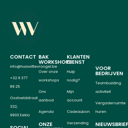
CONTACT
BAK
KLANTEN
WORKSHOPS
DIENST
info@huiswittevrongel.be
VOOR
Over onze
Hulp
BEDRIJVEN
+32 9 377
workshops
nodig?
Teambuilding
89 25
Ons
Mijn
activiteit
Oostveldstraat
aanbod
account
Vergaderruimte
332,
Agenda
Cadeaubon
huren
9900 Eeklo
Verzending
ONZE
NIEUWSBRIE
SOCIAL