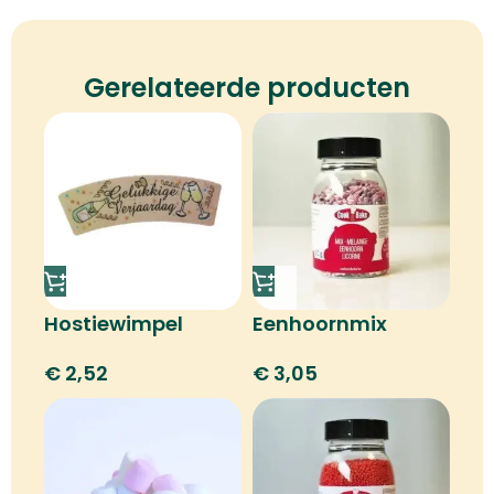
Gerelateerde producten
Hostiewimpel
Eenhoornmix
gelukkige
€
3,05
€
2,52
verjaardag