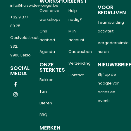
WORKSHOPS
DIENST
info@huiswittevrongel.be
VOOR
Over onze
Hulp
BEDRIJVEN
+32 9 377
workshops
nodig?
Teambuilding
89 25
Ons
Mijn
activiteit
Oostveldstraat
aanbod
account
Vergaderruimte
332,
Agenda
Cadeaubon
huren
9900 Eeklo
Verzending
ONZE
NIEUWSBRIE
SOCIAL
STERKTES
MEDIA
Blijf op de
Contact
Bakken
hoogte van
Tuin
acties en
events
Dieren
BBQ
MERKEN