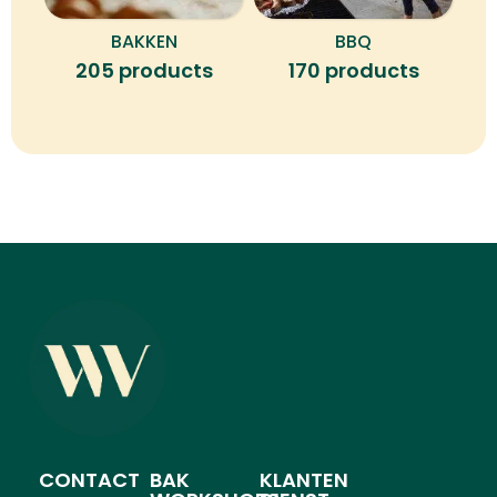
BAKKEN
BBQ
B
205 products
170 products
CONTACT
BAK
KLANTEN