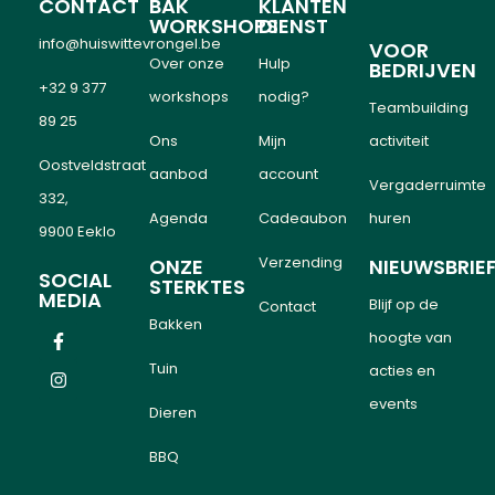
CONTACT
BAK
KLANTEN
WORKSHOPS
DIENST
info@huiswittevrongel.be
VOOR
Over onze
Hulp
BEDRIJVEN
+32 9 377
workshops
nodig?
Teambuilding
89 25
Ons
Mijn
activiteit
Oostveldstraat
aanbod
account
Vergaderruimte
332,
Agenda
Cadeaubon
huren
9900 Eeklo
Verzending
ONZE
NIEUWSBRIE
SOCIAL
STERKTES
MEDIA
Blijf op de
Contact
Bakken
hoogte van
Tuin
acties en
events
Dieren
BBQ