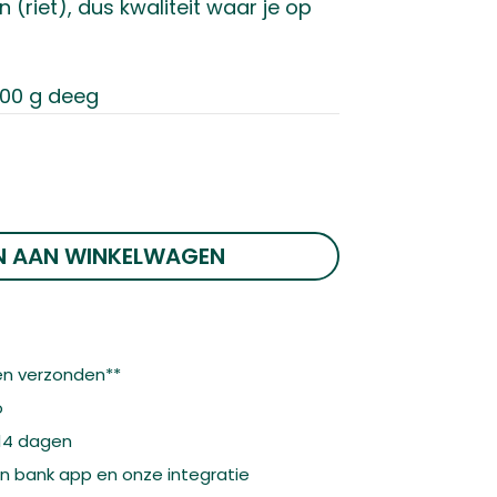
 (riet), dus kwaliteit waar je op
700 g deeg
N AAN WINKELWAGEN
n verzonden**
o
 14 dagen
gen bank app en onze integratie