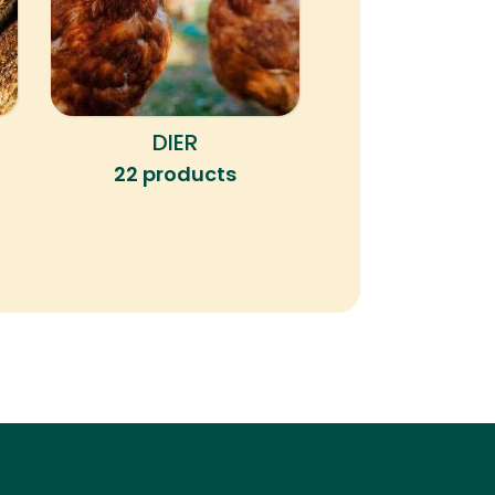
DIER
KLEINE HERK
22 products
4 produc