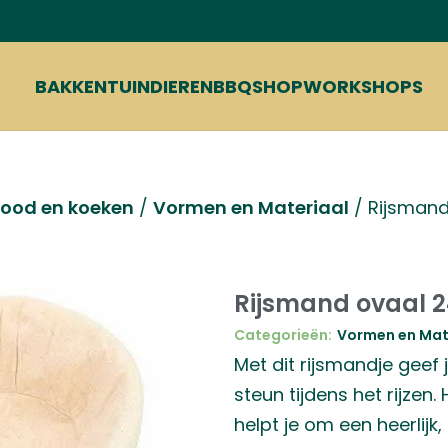
BAKKEN
TUIN
DIEREN
BBQ
SHOP
WORKSHOPS
rood en koeken
/
Vormen en Materiaal
/
Rijsmand
Rijsmand ovaal 2
Categorieën:
Vormen en Mat
Met dit rijsmandje geef 
steun tijdens het rijzen
helpt je om een heerlijk