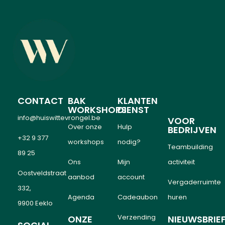
CONTACT
BAK
KLANTEN
WORKSHOPS
DIENST
info@huiswittevrongel.be
VOOR
Over onze
Hulp
BEDRIJVEN
+32 9 377
workshops
nodig?
Teambuilding
89 25
Ons
Mijn
activiteit
Oostveldstraat
aanbod
account
Vergaderruimte
332,
Agenda
Cadeaubon
huren
9900 Eeklo
Verzending
ONZE
NIEUWSBRIE