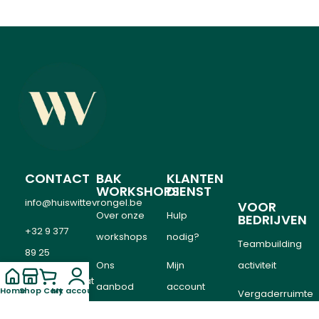
CONTACT
BAK
KLANTEN
WORKSHOPS
DIENST
info@huiswittevrongel.be
VOOR
Over onze
Hulp
BEDRIJVEN
+32 9 377
workshops
nodig?
Teambuilding
89 25
Ons
Mijn
activiteit
Oostveldstraat
aanbod
account
Home
Shop
Cart
My account
Vergaderruimte
332,
Agenda
Cadeaubon
huren