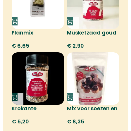
Flanmix
Musketzaad goud
€
6,65
€
2,90
Krokante
Mix voor soezen en
chocoladeparels
e-clairs
€
5,20
€
8,35