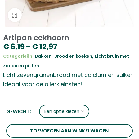
Klik om te vergroten
Artipan eekhoorn
€
6,19
-
€
12,97
,
,
Categorieën:
Bakken
Brood en koeken
Licht bruin met
zaden en pitten
Licht zevengranenbrood met calcium en suiker.
Ideaal voor de allerkleinsten!
GEWICHT
TOEVOEGEN AAN WINKELWAGEN