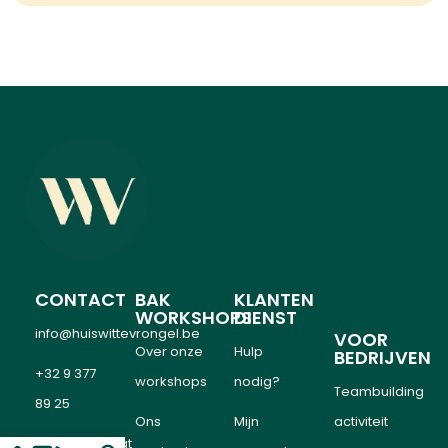
CONTACT
BAK
KLANTEN
WORKSHOPS
DIENST
info@huiswittevrongel.be
VOOR
Over onze
Hulp
BEDRIJVEN
+32 9 377
workshops
nodig?
Teambuilding
89 25
Ons
Mijn
activiteit
Oostveldstraat