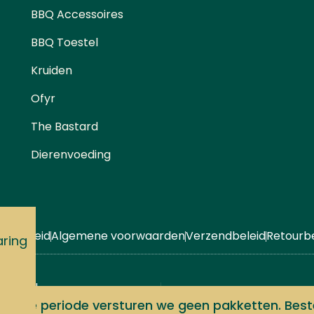
BBQ Accessoires
BBQ Toestel
Kruiden
Ofyr
The Bastard
Dierenvoeding
acybeleid
Algemene voorwaarden
Verzendbeleid
Retourbe
aring
rongel,
Graphics: Studio.tiff
Webs
s deze periode versturen we geen pakketten. Beste