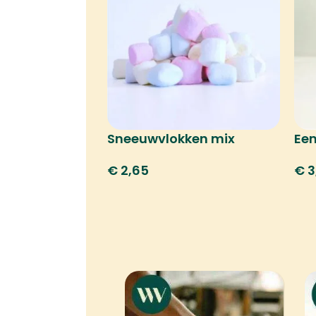
Sneeuwvlokken mix
Ee
€
2,65
€
3