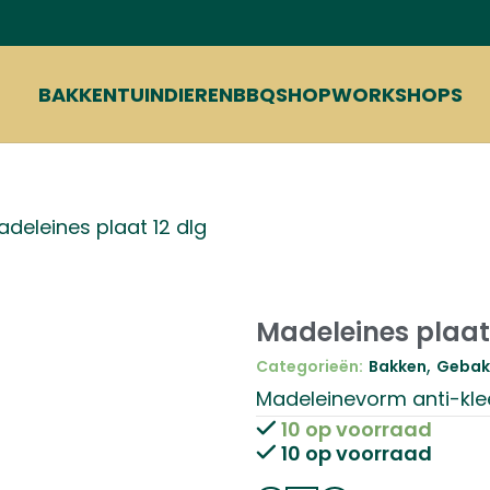
BAKKEN
TUIN
DIEREN
BBQ
SHOP
WORKSHOPS
deleines plaat 12 dlg
Madeleines plaat 
,
Categorieën:
Bakken
Gebak 
Madeleinevorm anti-kleef
10 op voorraad
10 op voorraad