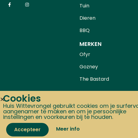
Tuin
Dieren
BBQ
MERKEN
Ofyr
Gozney
The Bastard
Cookies
Priv
Huis Wittevrongel gebruikt cookies om je surferv
aangenamer te maken en om je persoonlijke
instellingen en voorkeuren bij te houden.
Copyright © 2024 Alle rechten voorbehouden Huis Wittev
Meer info
Accepteer
Zomerverlof van
15 t.e.m. 24 augustus:
tijden