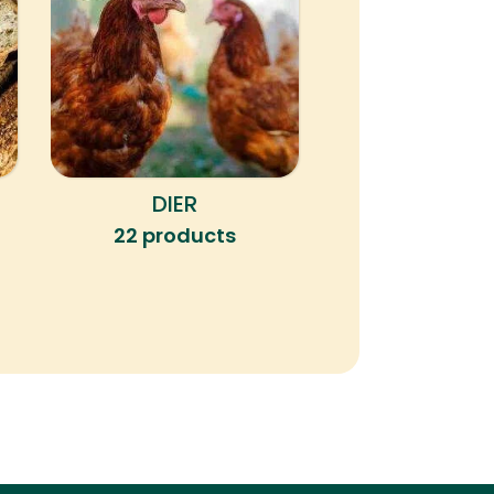
DIER
KLEINE HERK
22 products
4 produc