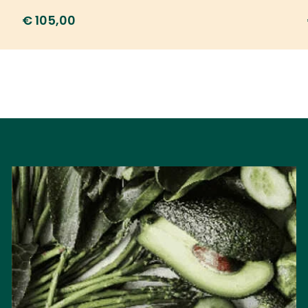
€
3,05
€
5,20
Ontdek al onze producten
CATEGORIEËN