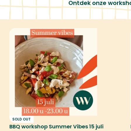
Eenhoornmix
nte chocoladeparels