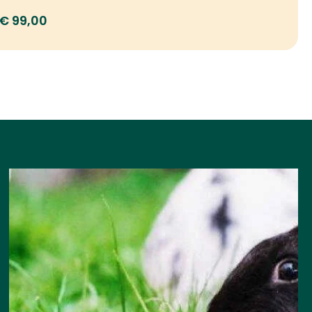
€
2,65