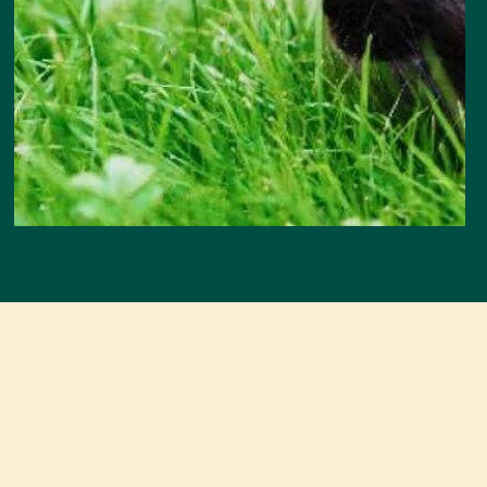
KEN
DIER
22 products