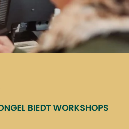
L ONLINE
in onze handige webshop
ons tot het verdelen van ons bakassortiment en