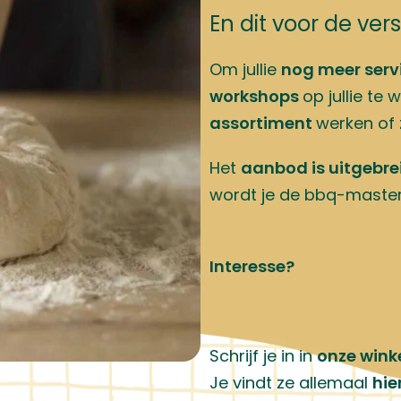
Voor ons volledige aanb
OOD EN KOEKEN
de nodige uitleg en serv
Online Shop
BAKKEN