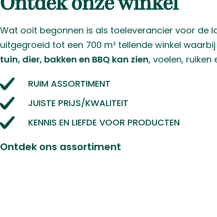
efficiëntie en functionaliteit hand in hand gaa
ze moeten doen, en zijn daarin
de allerbeste
.
Alles over BBQ