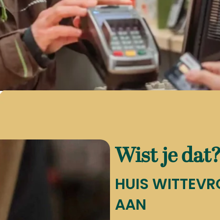
Webshop
ZOEK EN BESTE
Neem een kijkje 
Voorlopig beperken we 
BBQ accessoires.