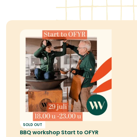
Bakken
BBQ
Brood en koeken
Dier
Hostie margrietbloem
Kroka