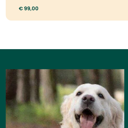
€
3,70