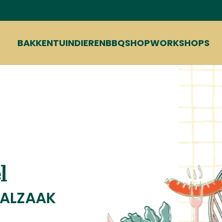
 centraal. Als '
Serious
men we dat dan ook
iefhebber en zijn de
it en gebruiksgemak,
et belangrijkste is:
Onze BBQ's zijn niet
n efficiënte en
 onze uitgebreide
et uw dierbaren.
t
vormgeving
,