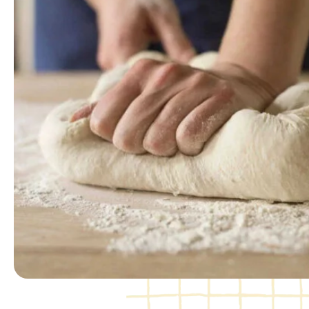
DIER
BR
BBQ