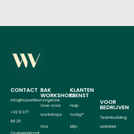
CONTACT
BAK
KLANTEN
WORKSHOPS
DIENST
info@huiswittevrongel.be
VOOR
Over onze
Hulp
BEDRIJVEN
+32 9 377
workshops
nodig?
Teambuilding
89 25
Ons
Mijn
activiteit
Oostveldstraat