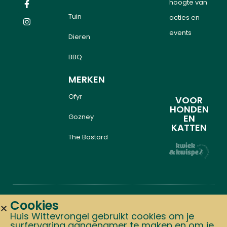
hoogte van
Tuin
acties en
events
Dieren
BBQ
MERKEN
Ofyr
VOOR
HONDEN
Gozney
EN
KATTEN
The Bastard
Cookies
Copyright © 2024 Alle
Graphics: Studio.tiff
Huis Wittevrongel gebruikt cookies om je
surfervaring aangenamer te maken en om je
rechten voorbehouden Huis