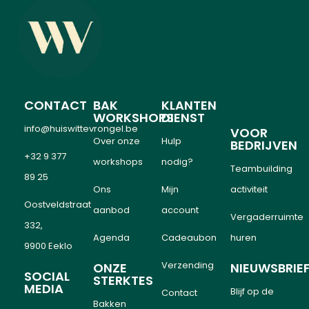
CONTACT
BAK
KLANTEN
WORKSHOPS
DIENST
info@huiswittevrongel.be
VOOR
Over onze
Hulp
BEDRIJVEN
+32 9 377
workshops
nodig?
Teambuilding
89 25
Ons
Mijn
activiteit
Oostveldstraat
aanbod
account
Vergaderruimte
332,
Agenda
Cadeaubon
huren
9900 Eeklo
Verzending
ONZE
NIEUWSBRIE
SOCIAL
STERKTES
MEDIA
Blijf op de
Contact
Bakken