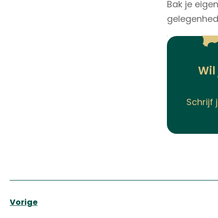
Bak je eige
gelegenhe
Wil
Schrijf
Vorige