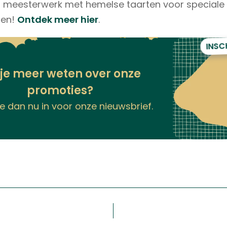
n meesterwerk met hemelse taarten voor speciale
den!
Ontdek meer hier
.
INSC
 je meer weten over onze
promoties?
 je dan nu in voor onze nieuwsbrief.