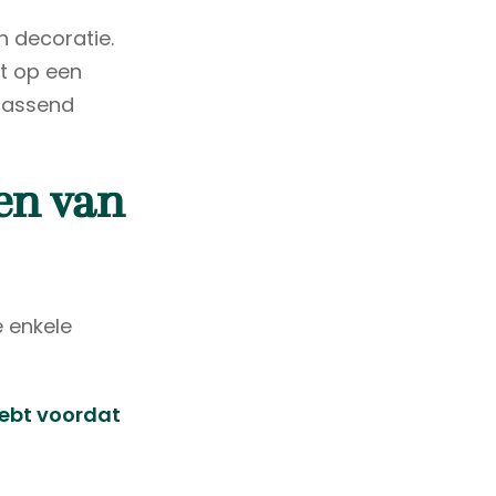
n decoratie.
et op een
jpassend
en van
e enkele
ebt voordat