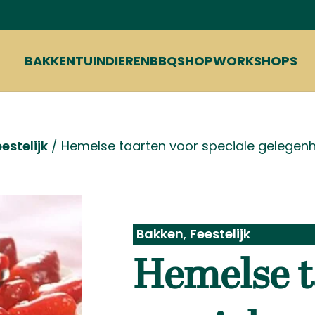
BAKKEN
TUIN
DIEREN
BBQ
SHOP
WORKSHOPS
estelijk
/
Hemelse taarten voor speciale gelegenh
Bakken
,
Feestelijk
Hemelse t