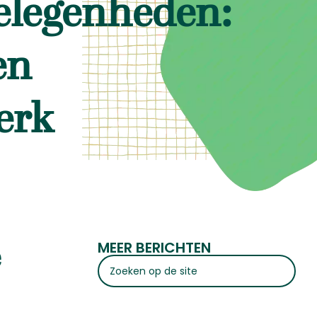
gelegenheden:
en
erk
MEER BERICHTEN
e