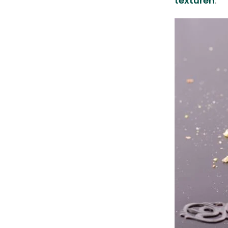
texturen
.