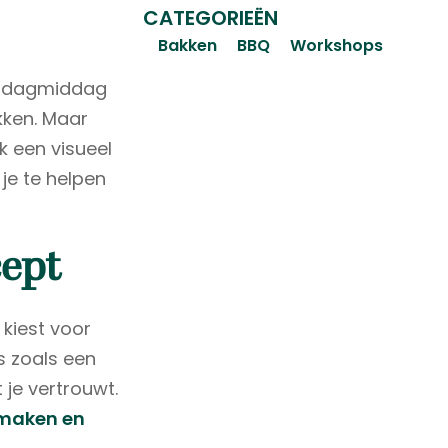
CATEGORIEËN
Bakken
BBQ
Workshops
zondagmiddag
kken. Maar
k een visueel
 je te helpen
cept
u kiest voor
rs zoals een
 je vertrouwt.
smaken en