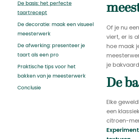
De basis: het perfecte
mees
taartrecept
De decoratie: maak een visueel
Of je nu ee
meesterwerk
viert, er i
De afwerking: presenteer je
hoe maak je
taart als een pro
meesterwerk 
je bakvaard
Praktische tips voor het
bakken van je meesterwerk
De ba
Conclusie
Elke geweld
een klassiek
citroen-mer
Experiment