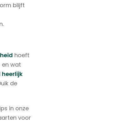
rm blijft
n.
nheid
hoeft
it en wat
heerlijk
Duik de
ips in onze
aarten voor