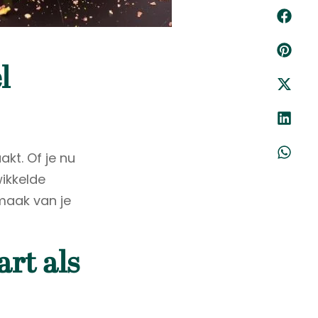
l
kt. Of je nu
wikkelde
maak van je
art als