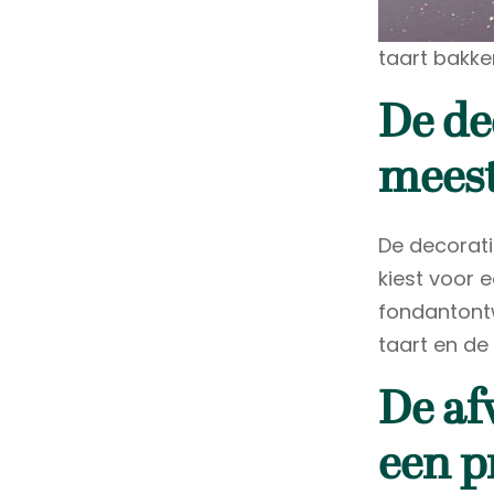
taart bakke
De de
mees
De decorati
kiest voor e
fondantontw
taart en de
De af
een p