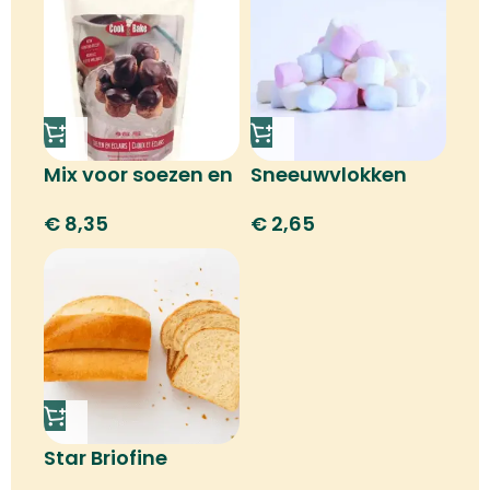
Mix voor soezen en
Sneeuwvlokken
e-clairs
mix
€
8,35
€
2,65
Star Briofine