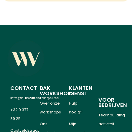
CONTACT
BAK
KLANTEN
WORKSHOPS
DIENST
info@huiswittevrongel.be
VOOR
Over onze
Hulp
BEDRIJVEN
+32 9 377
workshops
nodig?
Teambuilding
89 25
Ons
Mijn
activiteit
Oostveldstraat