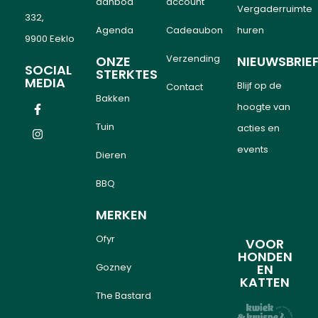
aanbod
account
Vergaderruimte
332,
Agenda
Cadeaubon
huren
9900 Eeklo
Verzending
ONZE
NIEUWSBRIE
SOCIAL
STERKTES
MEDIA
Blijf op de
Contact
Bakken
hoogte van
Tuin
acties en
events
Dieren
BBQ
MERKEN
Ofyr
VOOR
HONDEN
Gozney
EN
KATTEN
The Bastard