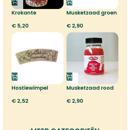
Krokante
Musketzaad groen
chocoladeparels
€
2,90
€
5,20
Hostiewimpel
Musketzaad rood
gelukkige
€
2,90
€
2,52
verjaardag