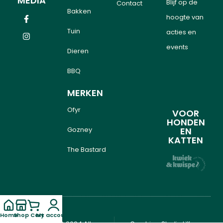
MEDIA
Blijf op de
Contact
Bakken
hoogte van
Tuin
acties en
events
Dieren
BBQ
MERKEN
Ofyr
VOOR
HONDEN
Gozney
EN
KATTEN
The Bastard
Home
Shop
Cart
My account