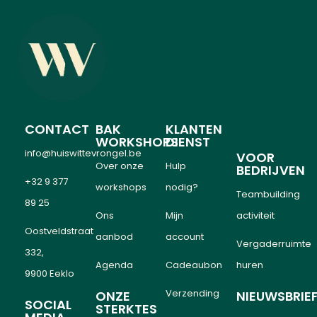
CONTACT
BAK
KLANTEN
WORKSHOPS
DIENST
info@huiswittevrongel.be
VOOR
Over onze
Hulp
BEDRIJVEN
+32 9 377
workshops
nodig?
Teambuilding
89 25
Ons
Mijn
activiteit
Oostveldstraat
aanbod
account
Vergaderruimte
332,
Agenda
Cadeaubon
huren
9900 Eeklo
Verzending
ONZE
NIEUWSBRIE
SOCIAL
STERKTES