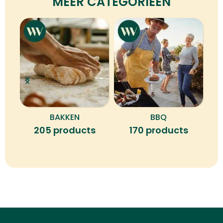
MEER CATEGORIEËN
BAKKEN
BBQ
B
205 products
170 products