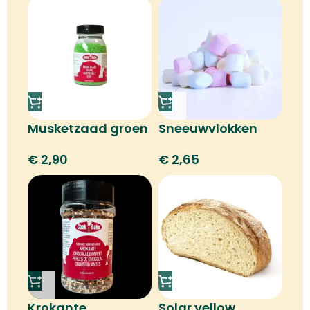
Musketzaad groen
Sneeuwvlokken
mix
€
2,90
€
2,65
Krokante
Solar yellow