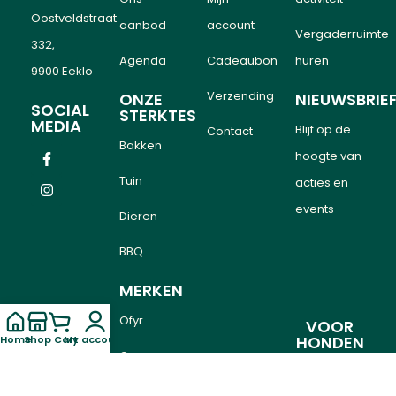
Oostveldstraat
aanbod
account
Vergaderruimte
332,
Agenda
Cadeaubon
huren
9900 Eeklo
Verzending
ONZE
NIEUWSBRIE
SOCIAL
STERKTES
MEDIA
Blijf op de
Contact
Bakken
hoogte van
Tuin
acties en
events
Dieren
BBQ
MERKEN
Ofyr
VOOR
HONDEN
Home
Shop
Cart
My account
Gozney
EN
KATTEN
The Bastard