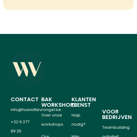
CONTACT
BAK
KLANTEN
WORKSHOPS
DIENST
info@huiswittevrongel.be
VOOR
Over onze
Hulp
BEDRIJVEN
+32 9 377
workshops
nodig?
Teambuilding
89 25
Ons
Mijn
activiteit