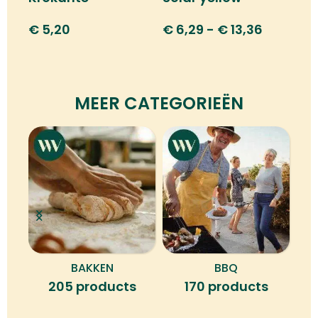
chocoladeparels
€
6,29
-
€
13,36
€
5,20
MEER CATEGORIEËN
BAKKEN
BBQ
B
205 products
170 products