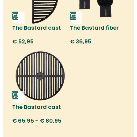
The Bastard cast
The Bastard fiber
iron half moon grill
thermo gloves
€
52,95
€
36,95
The Bastard cast
iron grid
€
65,95
-
€
80,95