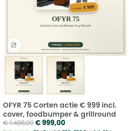
Klik om te vergroten
OFYR 75 Corten actie € 999 incl.
cover, foodbumper & grillround
€
999,00
€
1.488,00