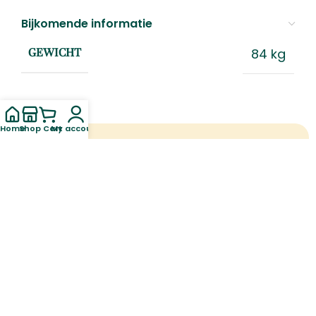
Bijkomende informatie
84 kg
GEWICHT
Home
Shop
Cart
My account
Gerelateerde producten