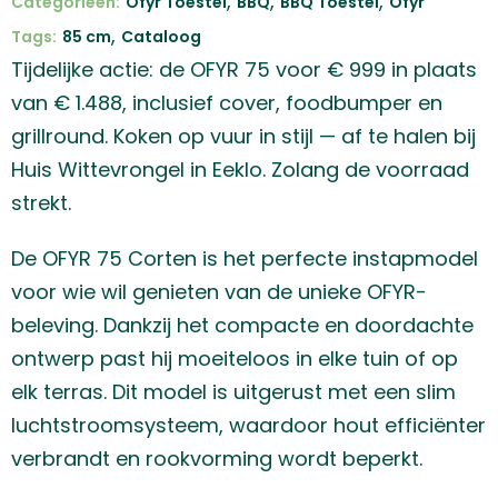
,
,
,
Categorieën:
Ofyr Toestel
BBQ
BBQ Toestel
Ofyr
,
Tags:
85 cm
Cataloog
Tijdelijke actie: de OFYR 75 voor € 999 in plaats
van € 1.488, inclusief cover, foodbumper en
grillround. Koken op vuur in stijl — af te halen bij
Huis Wittevrongel in Eeklo. Zolang de voorraad
strekt.
De OFYR 75 Corten is het perfecte instapmodel
voor wie wil genieten van de unieke OFYR-
beleving. Dankzij het compacte en doordachte
ontwerp past hij moeiteloos in elke tuin of op
elk terras. Dit model is uitgerust met een slim
luchtstroomsysteem, waardoor hout efficiënter
verbrandt en rookvorming wordt beperkt.