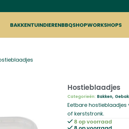
BAKKEN
TUIN
DIEREN
BBQ
SHOP
WORKSHOPS
ostieblaadjes
Hostieblaadjes
,
Categorieën:
Bakken
Gebak 
Eetbare hostieblaadjes
of kerststronk.
8 op voorraad
8 op voorraad