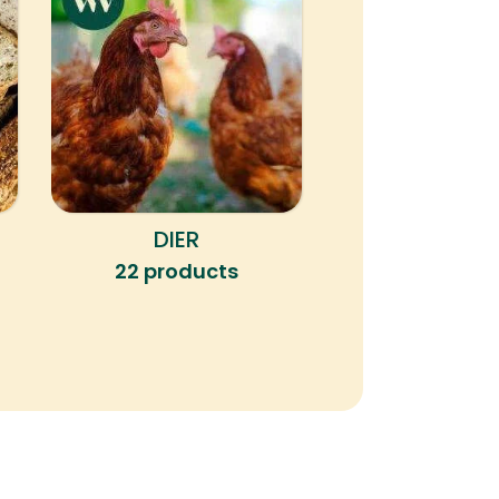
DIER
KLEINE HERK
22 products
4 produc