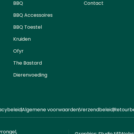
BBQ
Contact
BBQ Accessoires
BBQ Toestel
Kruiden
Ofyr
The Bastard
Dierenvoeding
acybeleid
Algemene voorwaarden
Verzendbeleid
Retourbe
rongel,
Graphics: Studio.tiff
Webs