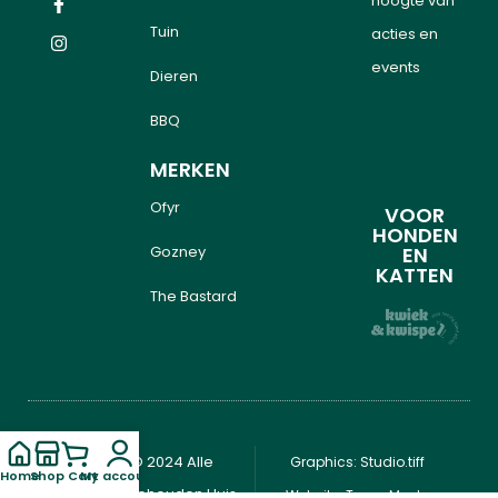
hoogte van
Tuin
acties en
events
Dieren
BBQ
MERKEN
Ofyr
VOOR
HONDEN
Gozney
EN
KATTEN
The Bastard
Copyright © 2024 Alle
Graphics: Studio.tiff
Home
Shop
Cart
My account
rechten voorbehouden Huis
Website: Team Made