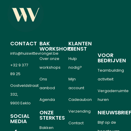
CONTACT
BAK
KLANTEN
WORKSHOPS
DIENST
info@huiswittevrongel.be
VOOR
Over onze
Hulp
BEDRIJVEN
+32 9 377
workshops
nodig?
Teambuilding
89 25
Ons
Mijn
activiteit
Oostveldstraat
aanbod
account
Vergaderruimte
332,
Agenda
Cadeaubon
huren
9900 Eeklo
Verzending
ONZE
NIEUWSBRIE
SOCIAL
STERKTES
MEDIA
Blijf op de
Contact
Bakken