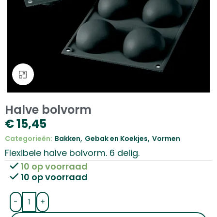
Klik om te vergroten
Halve bolvorm
€
15,45
,
,
Categorieën:
Bakken
Gebak en Koekjes
Vormen
Flexibele halve bolvorm. 6 delig.
10 op voorraad
10 op voorraad
-
+