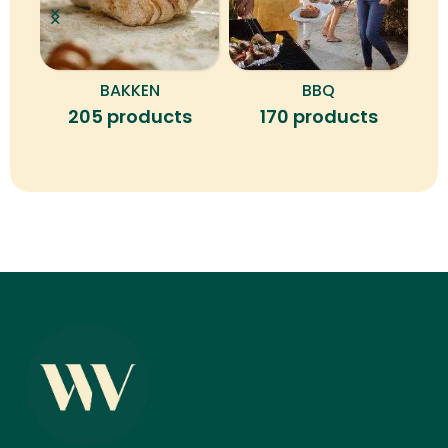
BAKKEN
BBQ
B
205 products
170 products