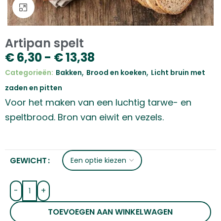
Klik om te vergroten
Artipan spelt
€
6,30
-
€
13,38
,
,
Categorieën:
Bakken
Brood en koeken
Licht bruin met
zaden en pitten
Voor het maken van een luchtig tarwe- en
speltbrood. Bron van eiwit en vezels.
GEWICHT
-
+
TOEVOEGEN AAN WINKELWAGEN