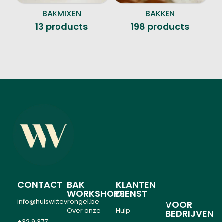
BAKMIXEN
BAKKEN
13 products
198 products
CONTACT
BAK
KLANTEN
WORKSHOPS
DIENST
info@huiswittevrongel.be
VOOR
Over onze
Hulp
BEDRIJVEN
+32 9 377