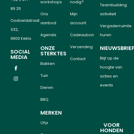
workshops
nodig?
Teambuilding
89 25
Ons
Mijn
activiteit
Oostveldstraat
aanbod
account
Vergaderruimte
332,
Agenda
Cadeaubon
huren
9900 Eeklo
Verzending
ONZE
NIEUWSBRIE
SOCIAL
STERKTES
MEDIA
Blijf op de
Contact
Bakken
hoogte van
Tuin
acties en
events
Dieren
BBQ
MERKEN
Ofyr
VOOR
HONDEN