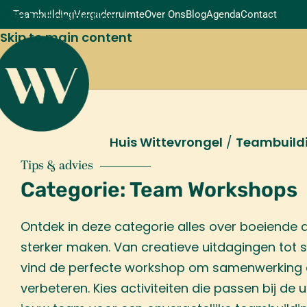
Skip to navigation
Teambuilding
Vergaderruimte
Over Ons
Blog
Agenda
Contact
Skip to main content
Huis Wittevrongel
/
Teambuild
Tips & advies
Categorie: Team Workshops
Ontdek in deze categorie alles over boeiende a
sterker maken. Van creatieve uitdagingen tot 
vind de perfecte workshop om samenwerking 
verbeteren. Kies activiteiten die passen bij de