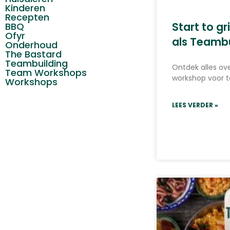
Kinderen
Recepten
Start to gr
BBQ
Ofyr
als Teambu
Onderhoud
The Bastard
Teambuilding
Ontdek alles over
Team Workshops
workshop voor 
Workshops
LEES VERDER »