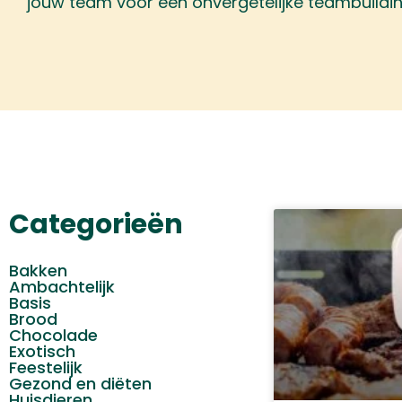
jouw team voor een onvergetelijke teambuildin
Categorieën
Bakken
Ambachtelijk
Basis
Brood
Chocolade
Exotisch
Feestelijk
Gezond en diëten
Huisdieren