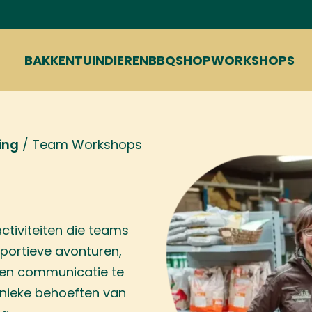
BAKKEN
TUIN
DIEREN
BBQ
SHOP
WORKSHOPS
ing
/
Team Workshops
ctiviteiten die teams
sportieve avonturen,
en communicatie te
 unieke behoeften van