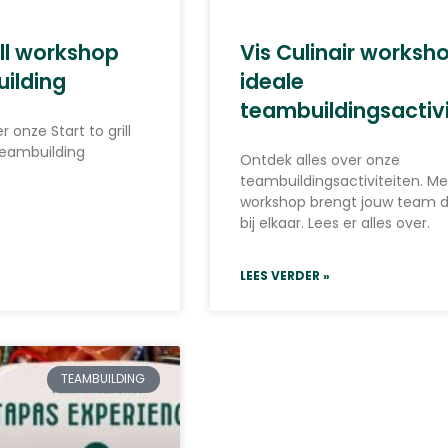
ill workshop
Vis Culinair worksho
ilding
ideale
teambuildingsactivi
 onze Start to grill
teambuilding
Ontdek alles over onze
teambuildingsactiviteiten. M
workshop brengt jouw team d
bij elkaar. Lees er alles over.
LEES VERDER »
TEAMBUILDING