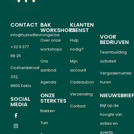
CONTACT
BAK
KLANTEN
WORKSHOPS
DIENST
info@huiswittevrongel.be
VOOR
Over onze
Hulp
BEDRIJVEN
+32 9 377
workshops
nodig?
Teambuilding
89 25
Ons
Mijn
activiteit
Oostveldstraat
aanbod
account
Vergaderruimte
332,
Agenda
Cadeaubon
huren
9900 Eeklo
Verzending
ONZE
NIEUWSBRIE
SOCIAL
STERKTES
MEDIA
Blijf op de
Contact
Bakken
hoogte van
Tuin
acties en
events