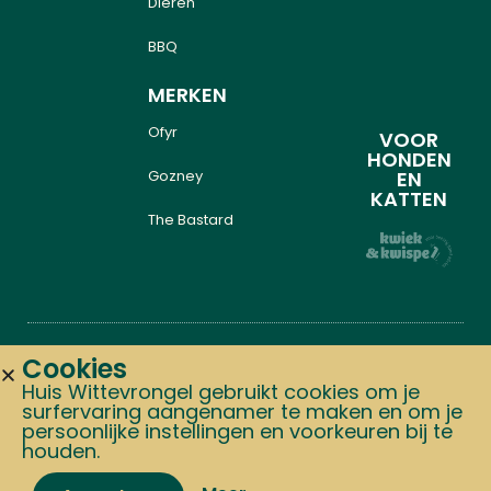
Dieren
BBQ
MERKEN
Ofyr
VOOR
HONDEN
Gozney
EN
KATTEN
The Bastard
Cookies
Copyright © 2024 Alle
Graphics: Studio.tiff
Huis Wittevrongel gebruikt cookies om je
surfervaring aangenamer te maken en om je
rechten voorbehouden Huis
Website: Team Made
persoonlijke instellingen en voorkeuren bij te
Wittevrongel,
houden.
Zomerverlof van
15 t.e.m. 24 augustus: