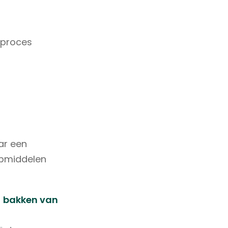
akproces
ar een
ulpmiddelen
n
bakken van