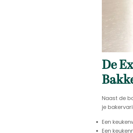
De Ex
Bakke
Naast de ba
je bakervar
Een keuken
Een keukenm