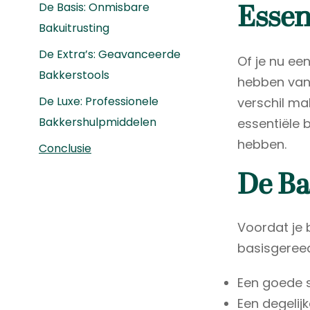
De Basis: Onmisbare
Essen
Bakuitrusting
De Extra’s: Geavanceerde
Of je nu ee
Bakkerstools
hebben van 
De Luxe: Professionele
verschil ma
Bakkershulpmiddelen
essentiële 
hebben.
Conclusie
De Ba
Voordat je 
basisgereed
Een goede 
Een degeli