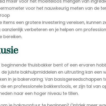
id mixer voor het moeiteloos mengen van ingredi
thermometer voor het nauwkeurig meten van de t
iroop
 items een grotere investering vereisen, kunnen ze
 aanzienlijk verbeteren en je helpen om profession
e bereiken.
usie
n beginnende thuisbakker bent of een ervaren hob
de juiste bakhulpmiddelen en uitrusting kan een 
ken in je bakervaring. Van basisgereedschappen t
e en professionele bakkerstools, er zijn tal van o
eden naar een hoger niveau te tillen.
r om je bakavontuur te beginnen? Ontdek meer waa