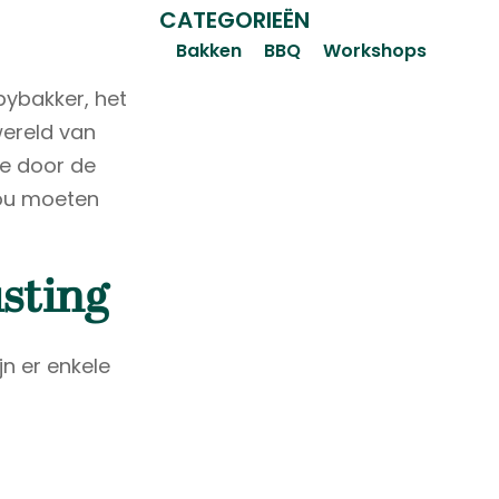
CATEGORIEËN
Bakken
BBQ
Workshops
bybakker, het
wereld van
ee door de
zou moeten
sting
jn er enkele