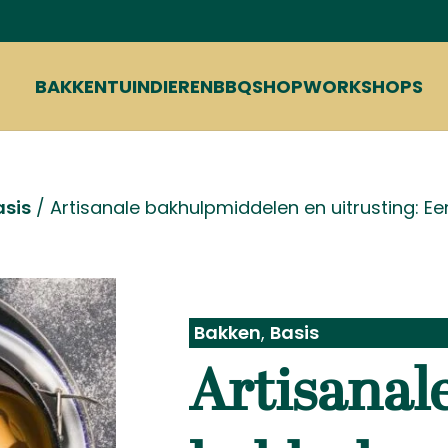
BAKKEN
TUIN
DIEREN
BBQ
SHOP
WORKSHOPS
asis
/
Artisanale bakhulpmiddelen en uitrusting: Ee
Bakken
,
Basis
Artisanal