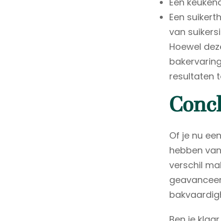
Een keukena
Een suiker
van suikers
Hoewel deze
bakervaring
resultaten t
Concl
Of je nu ee
hebben van 
verschil ma
geavanceerd
bakvaardigh
Ben je klaa