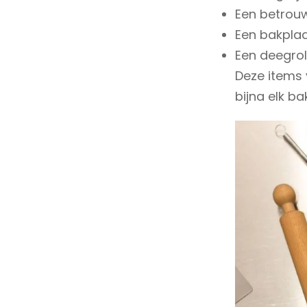
Een betrou
Een bakpla
Een deegrol
Deze items 
bijna elk ba