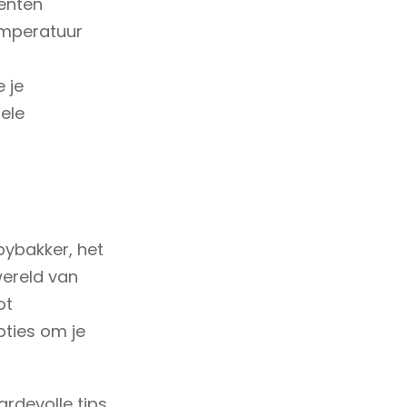
ënten
emperatuur
 je
ele
bybakker, het
wereld van
ot
pties om je
rdevolle tips