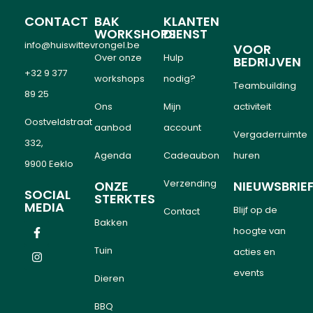
CONTACT
BAK
KLANTEN
WORKSHOPS
DIENST
info@huiswittevrongel.be
VOOR
Over onze
Hulp
BEDRIJVEN
+32 9 377
workshops
nodig?
Teambuilding
89 25
Ons
Mijn
activiteit
Oostveldstraat
aanbod
account
Vergaderruimte
332,
Agenda
Cadeaubon
huren
9900 Eeklo
Verzending
ONZE
NIEUWSBRIE
SOCIAL
STERKTES
MEDIA
Blijf op de
Contact
Bakken
hoogte van
Tuin
acties en
events
Dieren
BBQ