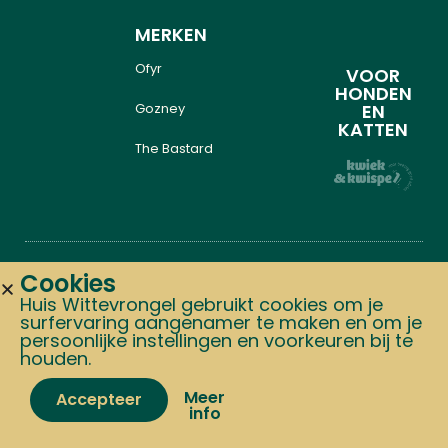
MERKEN
Ofyr
VOOR
HONDEN
Gozney
EN
KATTEN
The Bastard
Cookies
Copyright © 2024 Alle
Graphics: Studio.tiff
Huis Wittevrongel gebruikt cookies om je
surfervaring aangenamer te maken en om je
rechten voorbehouden Huis
Website: Team Made
persoonlijke instellingen en voorkeuren bij te
Wittevrongel,
houden.
Meer
Accepteer
info
Home
Shop
Cart
My account