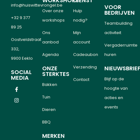
WORKSHOPS
DIENST
info@huiswittevrongel.be
VOOR
Over onze
Hulp
BEDRIJVEN
+32 9 377
workshops
nodig?
Teambuilding
89 25
Ons
Mijn
activiteit
Oostveldstraat
aanbod
account
Vergaderruimte
332,
Agenda
Cadeaubon
huren
9900 Eeklo
Verzending
ONZE
NIEUWSBRIE
SOCIAL
STERKTES
MEDIA
Blijf op de
Contact
Bakken
hoogte van
Tuin
acties en
events
Dieren
BBQ
MERKEN