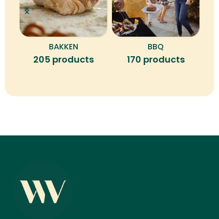
BAKKEN
BBQ
B
205 products
170 products