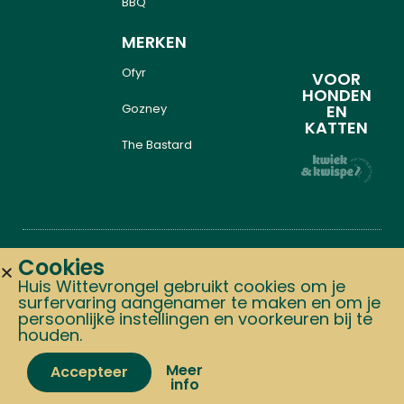
BBQ
MERKEN
Ofyr
VOOR
HONDEN
Gozney
EN
KATTEN
The Bastard
Cookies
Copyright © 2024 Alle
Graphics: Studio.tiff
Huis Wittevrongel gebruikt cookies om je
surfervaring aangenamer te maken en om je
rechten voorbehouden Huis
Website: Team Made
persoonlijke instellingen en voorkeuren bij te
Wittevrongel,
houden.
Zomerverlof van
15 t.e.m. 24 augustus:
tijdens deze periode versturen we geen
Meer
Accepteer
info
pakketten. Bestellen kan, verzending volgt
vanaf 25 augustus.