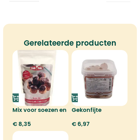
Gerelateerde producten
Mix voor soezen en
Gekonfijte
e-clairs
bigarreaux
€
8,35
€
6,97