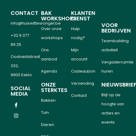
CONTACT
BAK
KLANTEN
WORKSHOPS
DIENST
info@huiswittevrongel.be
VOOR
Over onze
Hulp
BEDRIJVEN
+32 9 377
workshops
nodig?
Teambuilding
89 25
Ons
Mijn
activiteit
Oostveldstraat
aanbod
account
Vergaderruimte
332,
Agenda
Cadeaubon
huren
9900 Eeklo
Verzending
ONZE
NIEUWSBRIE
SOCIAL
STERKTES
MEDIA
Blijf op de
Contact
Bakken
hoogte van
Tuin
acties en
events
Dieren