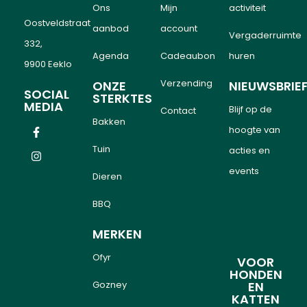
Ons
Mijn
activiteit
Oostveldstraat
aanbod
account
Vergaderruimte
332,
Agenda
Cadeaubon
huren
9900 Eeklo
Verzending
ONZE
NIEUWSBRIE
SOCIAL
STERKTES
MEDIA
Blijf op de
Contact
Bakken
hoogte van
Tuin
acties en
events
Dieren
BBQ
MERKEN
Ofyr
VOOR
HONDEN
Gozney
EN
KATTEN