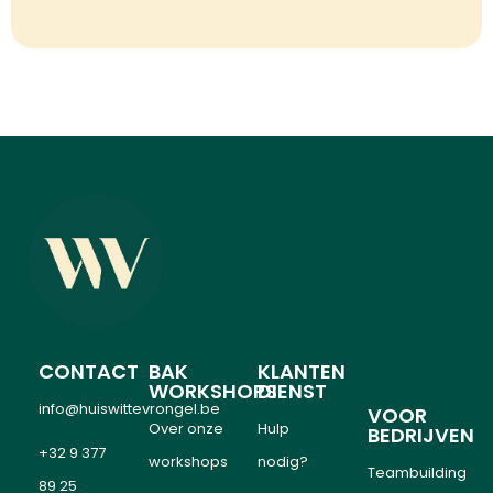
CONTACT
BAK
KLANTEN
WORKSHOPS
DIENST
info@huiswittevrongel.be
VOOR
Over onze
Hulp
BEDRIJVEN
+32 9 377
workshops
nodig?
Teambuilding
89 25