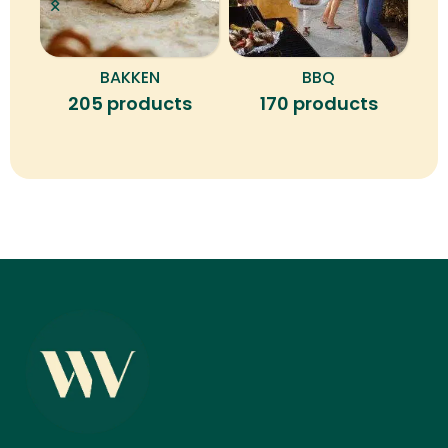
BAKKEN
BBQ
B
205 products
170 products