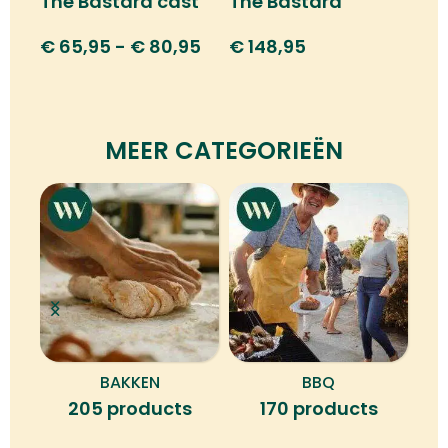
The Bastard cast
The Bastard
iron grid
plancha ring L
€
65,95
-
€
80,95
€
148,95
MEER CATEGORIEËN
BAKKEN
BBQ
B
205 products
170 products