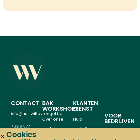
CONTACT
BAK
KLANTEN
WORKSHOPS
DIENST
info@huiswittevrongel.be
VOOR
Over onze
Hulp
BEDRIJVEN
+32 9 377
workshops
nodig?
Teambuilding
Cookies
89 25