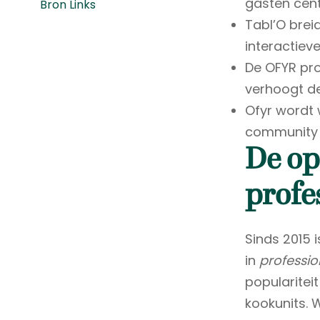
gasten cent
Bron Links
Tabl’O brei
interactiev
De OFYR pro
verhoogt d
Ofyr wordt 
community d
De op
profe
Sinds 2015 
in
professio
popularitei
kookunits. 