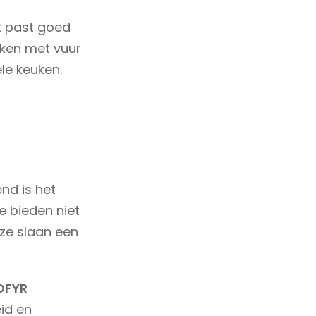
t past goed
oken met vuur
le keuken.
nd is het
Ze bieden niet
ze slaan een
OFYR
id en