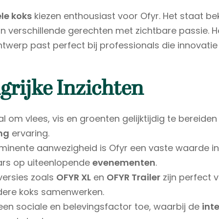
le koks
kiezen enthousiast voor Ofyr. Het staat b
n verschillende gerechten met zichtbare passie. H
twerp past perfect bij professionals die innovatie 
grijke Inzichten
al om vlees, vis en groenten gelijktijdig te bereiden 
ng
ervaring.
ominente aanwezigheid is Ofyr een vaste waarde i
ars op uiteenlopende
evenementen
.
versies zoals
OFYR XL
en
OFYR Trailer
zijn perfect 
ere koks samenwerken.
een sociale en belevingsfactor toe, waarbij de
int