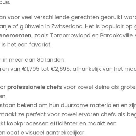
cue.
an voor veel verschillende gerechten gebruikt wor
anje of glühwein in Zwitserland. Het is populair op 
enementen
, zoals Tomorrowland en Parookaville. 
is het een favoriet.
 in meer dan 80 landen
iëren van €1,795 tot €2,695, afhankelijk van het mo
oor
professionele chefs
voor zowel kleine als grote
en
staan bekend om hun duurzame materialen en zijn 
t maakt ze perfect voor zowel ervaren chefs als beg
kt kookprocessen efficiënter en maakt een
locatie visueel aantrekkelijker.