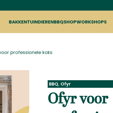
BAKKEN
TUIN
DIEREN
BBQ
SHOP
WORKSHOPS
voor professionele koks
BBQ
,
Ofyr
Ofyr voor