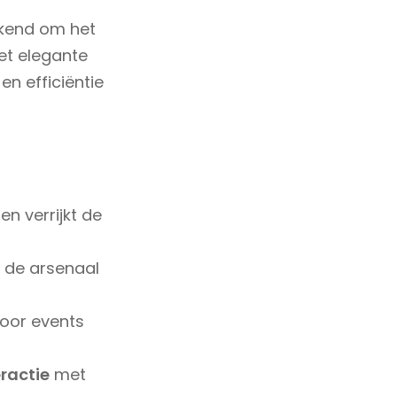
ekend om het
et elegante
en efficiëntie
en verrijkt de
n de arsenaal
voor events
eractie
met