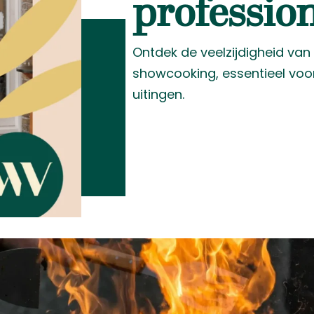
professio
Ontdek de veelzijdigheid van
showcooking, essentieel voor 
uitingen.