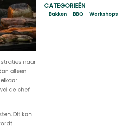
CATEGORIEËN
Bakken
BBQ
Workshops
traties naar
dan alleen
 elkaar
wel de chef
ten. Dit kan
wordt