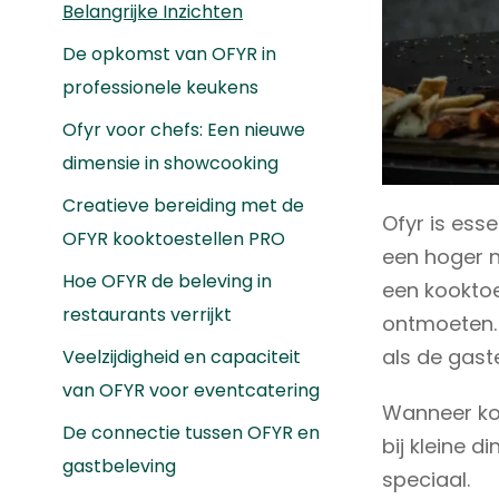
Belangrijke Inzichten
De opkomst van OFYR in
professionele keukens
Ofyr voor chefs: Een nieuwe
dimensie in showcooking
Creatieve bereiding met de
Ofyr is ess
OFYR kooktoestellen PRO
een hoger n
Hoe OFYR de beleving in
een kooktoe
restaurants verrijkt
ontmoeten. 
als de gast
Veelzijdigheid en capaciteit
van OFYR voor eventcatering
Wanneer kok
De connectie tussen OFYR en
bij kleine d
gastbeleving
speciaal.