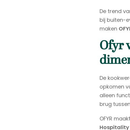
De trend v
bij buiten-
maken
OFY
Ofyr 
dimen
De kookwere
opkomen v
alleen func
brug tussen 
OFYR maakt 
Hospitalit