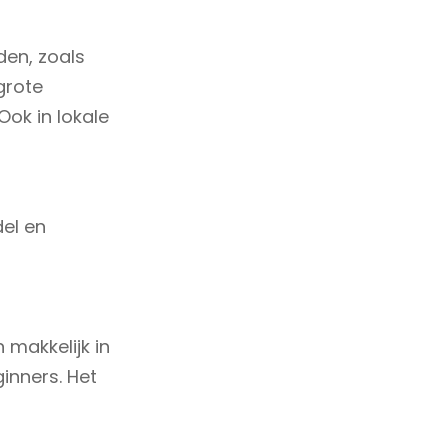
den, zoals
grote
Ook in lokale
del en
makkelijk in
inners. Het