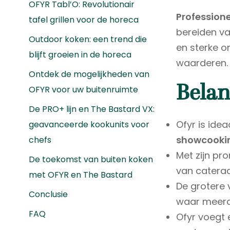
OFYR Tabl’O: Revolutionair
Professione
tafel grillen voor de horeca
bereiden va
Outdoor koken: een trend die
en sterke on
blijft groeien in de horeca
waarderen.
Ontdek de mogelijkheden van
Belan
OFYR voor uw buitenruimte
De PRO+ lijn en The Bastard VX:
Ofyr is idea
geavanceerde kookunits voor
showcooki
chefs
Met zijn pr
De toekomst van buiten koken
van catera
met OFYR en The Bastard
De grotere 
Conclusie
waar meerd
FAQ
Ofyr voegt 