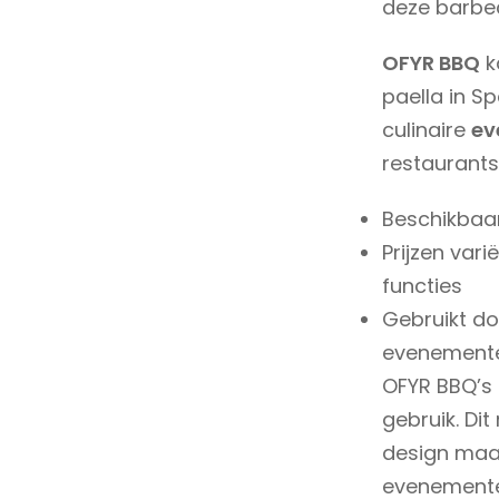
deze barbe
OFYR BBQ
k
paella in Sp
culinaire
ev
restaurants 
Beschikbaar
Prijzen var
functies
Gebruikt d
evenement
OFYR BBQ’s 
gebruik. Di
design maa
evenementen