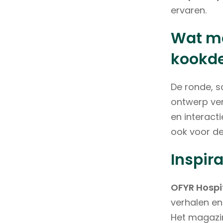
ervaren.
Wat ma
kookd
De ronde, s
ontwerp ver
en interact
ook voor de
Inspir
OFYR Hospi
verhalen en
Het magazin