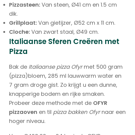
Pizzasteen:
Van steen, Ø41 cm en 1.5 cm
dik.
Grillplaat:
Van gietijzer, Ø52 cm x 11 cm.
Cloche:
Van zwart staal, Ø49 cm.
Italiaanse Sferen Creëren met
Pizza
Bak de
Italiaanse pizza Ofyr
met 500 gram
(pizza)bloem, 285 ml lauwwarm water en
7 gram droge gist. Zo krijgt u een dunne,
knapperige bodem en rijke smaken.
Probeer deze methode met de
OFYR
pizzaoven
en til
pizza bakken Ofyr
naar een
hoger niveau.