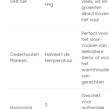
Grill Set
vlees, vis en
ring
groenten
direct boven
het vuur.
Perfect voor
het slow-
cooken van
delicatere
Cederhouten
Halveert de
items of voo
Planken
temperatuur
het
warmhoude
van
gerechten.
Geschikt
voor
3
Horizontal
authentiek