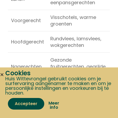
eenpansgerechten
Visschotels, warme
Voorgerecht
groenten
Rundvlees, lamsvlees,
Hoofdgerecht
wokgerechten
Gezonde
Nagerechten
fruitgerechten, gegrilde
Cookies
desserts
Huis Wittevrongel gebruikt cookies om je
surfervaring aangenamer te maken en om je
Rubs & sauzen, gegrilde
persoonlijke instellingen en voorkeuren bij te
Bijgerechten
houden.
groenten
Zomerverlof van
15 t.e.m. 24 augustus:
tijdens deze periode versturen we geen
Meer
Accepteer
info
pakketten. Bestellen kan, verzending volgt
vanaf 25 augustus.
Ten slotte maakt koken op de Ofyr elk
Home
Shop
Cart
My account