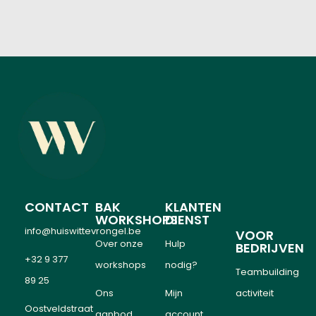
CONTACT
BAK
KLANTEN
WORKSHOPS
DIENST
info@huiswittevrongel.be
VOOR
Over onze
Hulp
BEDRIJVEN
+32 9 377
workshops
nodig?
Teambuilding
89 25
Ons
Mijn
activiteit
Oostveldstraat
aanbod
account