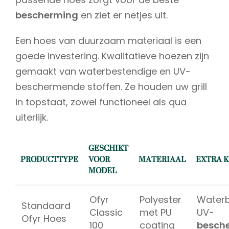
bescherming
en ziet er netjes uit.
Een hoes van duurzaam materiaal is een
goede investering. Kwalitatieve hoezen zijn
gemaakt van waterbestendige en UV-
beschermende stoffen. Ze houden uw grill
in topstaat, zowel functioneel als qua
uiterlijk.
GESCHIKT
PRODUCTTYPE
VOOR
MATERIAAL
EXTRA 
MODEL
Ofyr
Polyester
Waterb
Standaard
Classic
met PU
UV-
Ofyr Hoes
100
coating
besch