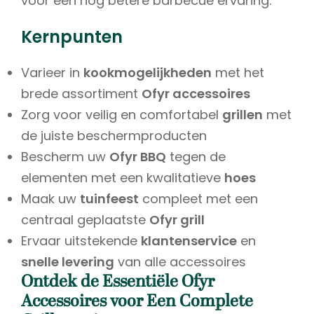
voor een nog betere barbecue ervaring.
Kernpunten
Varieer in
kookmogelijkheden
met het
brede assortiment
Ofyr accessoires
Zorg voor veilig en comfortabel
grillen
met
de juiste beschermproducten
Bescherm uw
Ofyr BBQ
tegen de
elementen met een kwalitatieve
hoes
Maak uw
tuinfeest
compleet met een
centraal geplaatste
Ofyr grill
Ervaar uitstekende
klantenservice
en
snelle levering
van alle accessoires
Ontdek de Essentiële Ofyr
Accessoires voor Een Complete