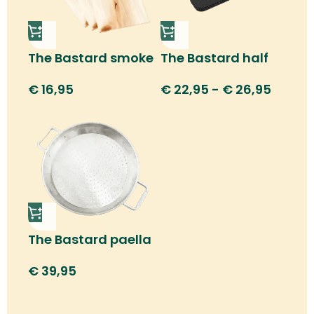
The Bastard smoke
The Bastard half
plank red ceder
moon drip pan
€
16,95
€
22,95
-
€
26,95
The Bastard paella
pan
€
39,95