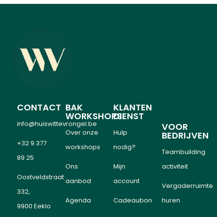
CONTACT
BAK
KLANTEN
WORKSHOPS
DIENST
info@huiswittevrongel.be
VOOR
Over onze
Hulp
BEDRIJVEN
+32 9 377
workshops
nodig?
Teambuilding
89 25
Ons
Mijn
activiteit
Oostveldstraat
aanbod
account
Vergaderruimte
332,
Agenda
Cadeaubon
huren
9900 Eeklo