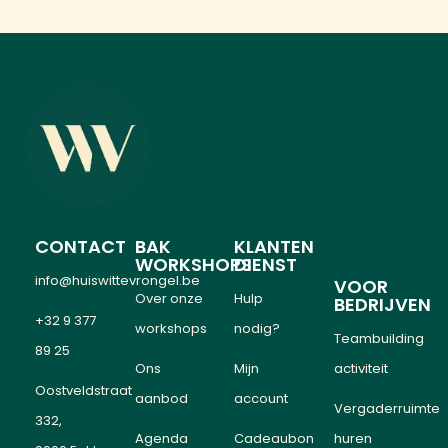
CONTACT
BAK
KLANTEN
WORKSHOPS
DIENST
info@huiswittevrongel.be
VOOR
Over onze
Hulp
BEDRIJVEN
+32 9 377
workshops
nodig?
Teambuilding
89 25
Ons
Mijn
activiteit
Oostveldstraat
aanbod
account
Vergaderruimte
332,
Agenda
Cadeaubon
huren